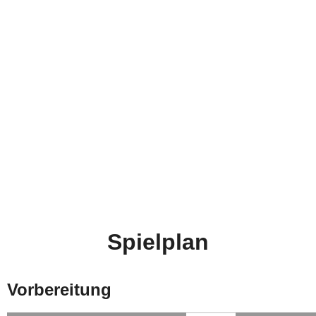
ESV
Gebensbach mit
neuem Sponsor-
Werbepartner
ESV mit neuem Trikotsponsor
Bautrocknung Jell
Spielplan
Vorbereitung