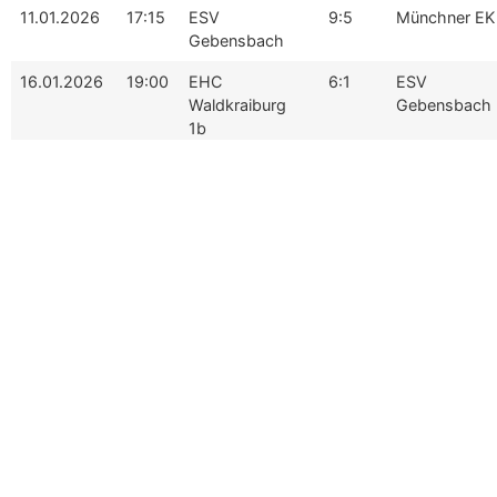
11.01.2026
17:15
ESV
9:5
Münchner EK
Gebensbach
16.01.2026
19:00
EHC
6:1
ESV
Waldkraiburg
Gebensbach
1b
25.01.2026
17:15
ESV
5:4
ESV Dachau
Gebensbach
Woodpecker
30.01.2026
19:30
Münchner EK
3:5
ESV
Gebensbach
01.02.2026
17:15
ESV
3:2
ESC Dorfen
Gebensbach
1b
08.02.2026
19:30
ESV Dachau
3:5
ESV
Woodpeckers
Gebensbach
13.02.2026
20:00
ESV
3:1
EV Aich
Gebensbach