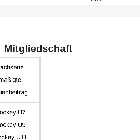
Mitgliedschaft
wachsene
mäßigte
ienbeitrag
hockey U7
hockey U9
ockey U11