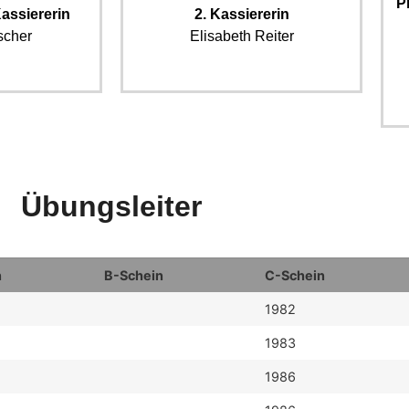
P
assiererin
2. Kassiererin
scher
Elisabeth Reiter
Übungsleiter
n
B-Schein
C-Schein
1982
1983
1986