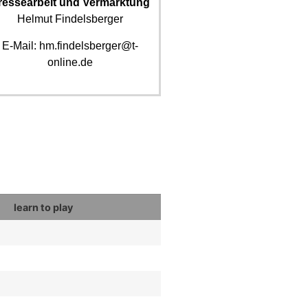
ressearbeit und Vermarktung
Helmut Findelsberger
E-Mail: hm.findelsberger@t-
online.de
learn to play