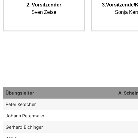
2. Vorsitzender
3.Vorsitzende/K
Sven Zeise
Sonja Ker
Übungsleiter
A-Schei
Peter Kerscher
Johann Petermaier
Gerhard Eichinger