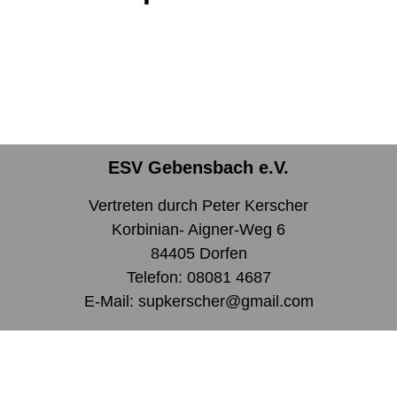
ESV Gebensbach e.V.
Vertreten durch Peter Kerscher
Korbinian- Aigner-Weg 6
84405 Dorfen
Telefon: 08081 4687
E-Mail: supkerscher@gmail.com
Social Media