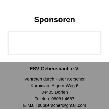
Sponsoren
ESV Gebensbach e.V.
Vertreten durch Peter Kerscher
Korbinian- Aigner-Weg 6
84405 Dorfen
Telefon: 08081 4687
E-Mail: supkerscher@gmail.com