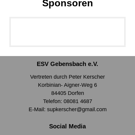
Sponsoren
ESV Gebensbach e.V.
Vertreten durch Peter Kerscher
Korbinian- Aigner-Weg 6
84405 Dorfen
Telefon: 08081 4687
E-Mail: supkerscher@gmail.com
Social Media