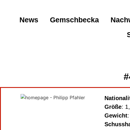
News
Gemschbecka
Nach
#
Nationali
Größe
: 1
Gewicht
:
Schussh