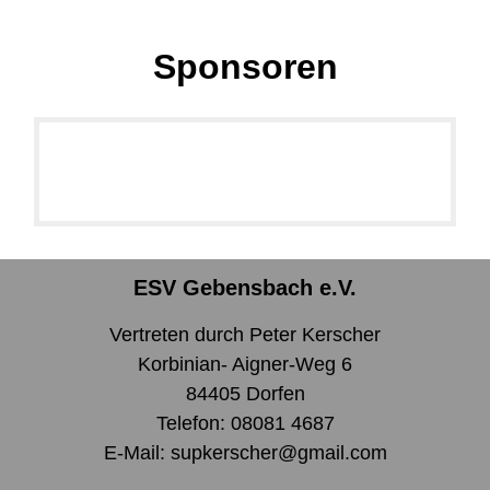
Sponsoren
ESV Gebensbach e.V.
Vertreten durch Peter Kerscher
Korbinian- Aigner-Weg 6
84405 Dorfen
Telefon: 08081 4687
E-Mail: supkerscher@gmail.com