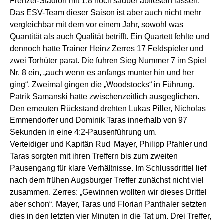
Frenzel-Stadion mit 1:8 noch sauber abfieseln lassen.
Das ESV-Team dieser Saison ist aber auch nicht mehr
vergleichbar mit dem vor einem Jahr, sowohl was
Quantität als auch Qualität betrifft. Ein Quartett fehlte und
dennoch hatte Trainer Heinz Zerres 17 Feldspieler und
zwei Torhüter parat. Die fuhren Sieg Nummer 7 im Spiel
Nr. 8 ein, „auch wenn es anfangs munter hin und her
ging“. Zweimal gingen die „Woodstocks“ in Führung.
Patrik Samanski hatte zwischenzeitlich ausgeglichen.
Den erneuten Rückstand drehten Lukas Piller, Nicholas
Emmendorfer und Dominik Taras innerhalb von 97
Sekunden in eine 4:2-Pausenführung um.
Verteidiger und Kapitän Rudi Mayer, Philipp Pfahler und
Taras sorgten mit ihren Treffern bis zum zweiten
Pausengang für klare Verhältnisse. Im Schlussdrittel lief
nach dem frühen Augsburger Treffer zunächst nicht viel
zusammen. Zerres: „Gewinnen wollten wir dieses Drittel
aber schon“. Mayer, Taras und Florian Panthaler setzten
dies in den letzten vier Minuten in die Tat um. Drei Treffer,